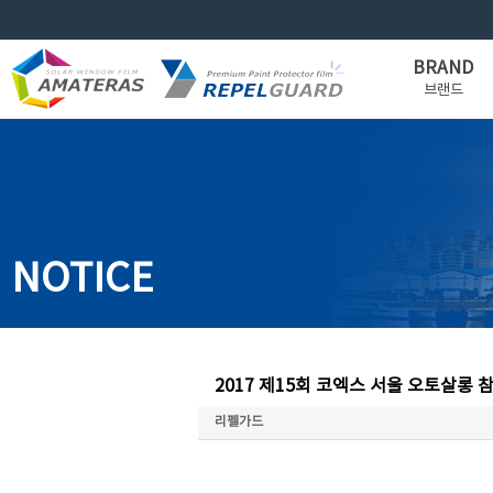
BRAND
브랜드
WINDOW FILM
PAINT PROTECTION
Overview
Amateras
FILM
Brand Identity
Dewless
REPEL GUARD
Philosophy
Igloo
Applications
Partnership
NOTICE
2017 제15회 코엑스 서울 오토살롱 참가 
리펠가드